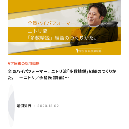
V字回復の採用戦略
全員ハイパフォーマー。ニトリ流「多数精鋭」組織のつくりか
た。 ～ニトリ／永島氏（前編）～
増渕知行
2020.12.02