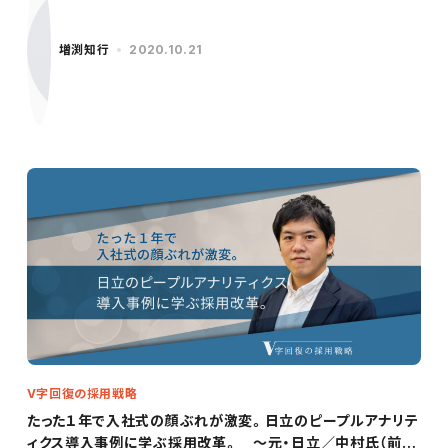
増渕知行
2020.10.21
V字回復の採用戦略
たった１年で入社式の顔ぶれが激変。日立のピープルアナリテ
ィクス導入事例に学ぶ採用改革。 ～元・日立／中村氏（前