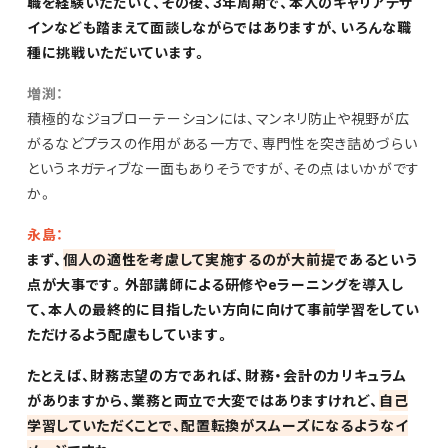
職を経験いただいて、その後、3年周期で、本人のキャリアデザ
インなども踏まえて面談しながらではありますが、いろんな職
種に挑戦いただいています。
増渕：
積極的なジョブローテーションには、マンネリ防止や視野が広
がるなどプラスの作用がある一方で、専門性を突き詰めづらい
というネガティブな一面もありそうですが、その点はいかがです
か。
永島：
まず、
個人の適性を考慮して実施するのが大前提
であるという
点が大事です。外部講師による研修やeラーニングを導入し
て、本人の最終的に目指したい方向に向けて事前学習をしてい
ただけるよう配慮もしています。
たとえば、財務志望の方であれば、財務・会計のカリキュラム
がありますから、業務と両立で大変ではありますけれど、
自己
学習していただくことで、配置転換がスムーズになるようなイ