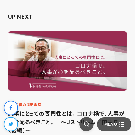
UP NEXT
V字回復の採用戦略
人事にとっての専門性とは。コロナ禍で、人事が
心を配るべきこと。 ～Jストリーム／田中氏
MENU
（後編）～