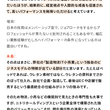
だいたほうが、結果的に、経営視点や人間的な成長も促進され
て、高いパフォーマンスを発揮いただける
と考えています。
増渕：
日本の採用はメンバーシップ型で、ジョブローテをするからプ
ロフェッショナルが育たないと批判されることもある中で、幅広
い業務経験がむしろハイパフォーマーの条件になっているのは
面白いですね。
永島：
その点はまさに、
弊社の「製造物流IT小売業」という独自のビ
ジネスモデルの特徴が出ている部分
だと思います。たとえばベ
ッドであれば、ウレタン素材ではなく、ウレタンの原料までさか
のぼって仕入れ、自社で企画・製造して、最後はECや店舗で販
売するという垂直統合の仕組みがニトリの強みです。
そのため物流、小売などの機能別で見たときの専門性も大事で
すが、ニトリホールディングスという企業全体で構築された独
自のバリューチェーンこそが、競合優位性の源泉となっている