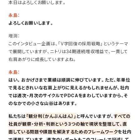
本日はよろしくお願いします。
永島：
よろしくお願いします。
増渕：
このインタビュー企画は、「V字回復の採用戦略」というテーマ
で展開していますが、ニトリは34期連続増収増益で、一貫して
右肩あがりに成長していますよね。
永島：
はい。おかげさまで業績は順調に伸びています。ただ、年単位
で見るときれいな右肩上がりに見えるかもしれませんが、社内
では週次・月次のサイクルでPDCAをまわしていますから、そ
のなかでの小さな山谷はあります。
私たちは
「観分判（かんぶんはん）」
と呼んでいますが、
すべての
社員が観察・分析・判断という３つの軸で現状を整理して、直
面している問題や課題を解決するためのフレームワーク
を社内
で運用しています。週次のレポートもこのフレームで記述して