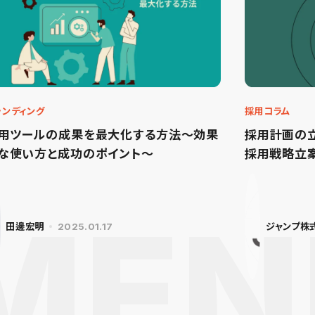
ランディング
採用コラム
用ツールの成果を最大化する方法～効果
採用計画の
な使い方と成功のポイント～
採用戦略立
田邊宏明
2025.01.17
ジャンプ株