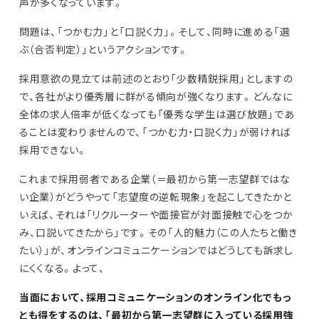
声が多くなっています。
問題は、「つかむ力」と「口説く力」。そして、同時に進める「選
ぶ（合否判定）」というアクションです。
採用意欲の見立ては前述のとおり「少数精鋭採用」としますの
で、各社がより優秀層に群がる傾向が強くなります。どんなに
全体の求人倍率が低くなっても「優秀な学生は選び放題」であ
ることは変わりませんので、「つかむ力・口説く力」が弱ければ
採用できない。
これまで採用弱者である企業（＝最初から第一志望群ではな
い企業）がどうやって「志望度の逆転現象」を起こしてきたかと
いえば、それは「リクルーターや面接官が対面接触で心をつか
み、口説いてきたから」です。その「人的魅力（この人たちと働き
たい）」が、オンラインコミュニケーションではどうしても訴求し
にくくなる。よって、
当面において、採用コミュニケーションのオンライン化でもっ
とも得をするのは、「最初から第一志望群に入っている採用強