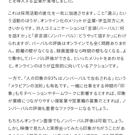
どを導入する企業が激増しました。
これは採用活動の進化を一気に加速させます。こと「選ぶ」とい
う活動のほうが、オンライン化のメリットが企業・学生双方に大
きいからです。対人コミュニケーションは「言語（バーバル）：何
を話すか」と「非言語（ノンバーバル）：どうやって話すか」にわけ
られますが、バーバルの評価はオンラインでも全く問題ありませ
ん。距離の壁がなくなる、録画面接なら時間の壁もなくなる、よ
り集中してバーバル評価ができる、といったメリットをあわせる
と、オンラインのほうが圧倒的に向いているアクションです。
一方で、「人の印象の93%はノンバーバルで左右される」という
「メラビアンの法則」も有名です。一緒に仕事をする仲間の「印
象」もモチベーションやチームワークに影響するとすれば、印象
が業績につながりやすい接客業や営業職の募集だとすれば、ノ
ンバーバルの評価も重要なファクターになるでしょう。
もちろんオンライン面接でもノンバーバル評価は可能でしょう。
しかし映像で見た人と実際会ってみたら印象がちがうことがあ