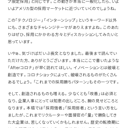
プ限定採用」と同じです。この動きが本当に一般化したら、いよ
いよアメリカ型の採用マーケットに近づいていくのでしょうね。
この「テクノロジー」「インターンシップ」というキーワード以外
にも、さまざまなチャレンジテーマがありえますよね。このあた
りはぜひ、採用にかかわる方々とディスカッションしてみたいと
思っています。
いやぁ、気づけばだいぶ長文となりました。最後まで読んでい
ただけた方、ありがとうございます。本当にここで書いたような
「Afterコロナ」が早く訪れてほしい。イノベーションとは破壊と
創造です。コロナショックによって、破壊されるものがたくさん
あるでしょう。「これまでの採用勝ちパターン」もその一つです。
そして、創造されるものも増える。少なくとも「改善」は必須と
なり、企業人事にとっては知恵の出しどころ、腕の見せどころと
なります。本稿では「採用強者」「採用弱者」という言い方をし
ましたが、これまでリクルーターや面接官の「量」で勝負してき
た大企業は、苦しくなっていくかもしれません。歴史の転換期に