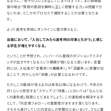
るように、「若干のズレ」は生じてしまうはずです。また録画面
接の場合「質問の意図を瞬時に正しく把握する力」は把握でき
ないため、どこかのプロセスで補完することが必要となりま
す。
よって選考を単純にオンラインに置き換えると、
当面において、「入社してみたら選考時の印象とちがう」と感じ
る学生が増えやすくなる。
ということが予想され、ノンバーバル重視のポジションでミスマ
ッチが起きやすくなるという課題が強くなると思います。定量
的には、入社後の「定着率（⇔離職率）」や「活躍率」に影響が出
ることで、何かしらの「改善」が必要となるわけです。
ただしこの数値が見えるのは来年以降になるわけで、今年の6
月くらいと想定する「ステップ-2『改善』」においては「なんとな
くの違和感」程度にとどまるでしょう。この違和感を解決する手
として、「内定者フォロー」の重要度がますます高くなります。
そもそも進行していた内定出しの早期化とあいまって、さらに重