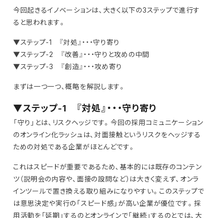
今回起きるイノベーションは、大きく以下の3ステップで進行す
ると思われます。
▼ステップ-1 『対処』・・・守り寄り
▼ステップ-2 『改善』・・・守りと攻めの中間
▼ステップ-3 『創造』・・・攻め寄り
まずは一つ一つ、概略を解説します。
▼ステップ-1 『対処』・・・守り寄り
「守り」とは、リスクヘッジです。今回の採用コミュニケーション
のオンライン化ラッシュは、対面接触というリスクをヘッジする
ための対処である企業がほとんどです。
これはスピードが重要であるため、基本的には既存のコンテン
ツ（説明会の内容や、面接の設問など）は大きく変えず、オンラ
インツールで置き換える取り組みになりやすい。このステップで
は意思決定や実行の「スピード感」が高い企業が優位です。採
用活動を「延期」するのとオンラインで「継続」するのとでは、大