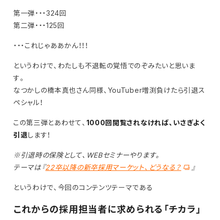
第一弾・・・324回
第二弾・・・125回
・・・これじゃああかん！！！
というわけで、わたしも不退転の覚悟でのぞみたいと思いま
す。
なつかしの橋本真也さん同様、YouTuber増渕負けたら引退ス
ペシャル！
この第三弾とあわせて、
1000回閲覧されなければ、いさぎよく
引退
します！
※引退時の保険として、WEBセミナーやります。
テーマは『
22卒以降の新卒採用マーケット、どうなる？
』
というわけで、今回のコンテンツテーマである
これからの採用担当者に求められる「チカラ」