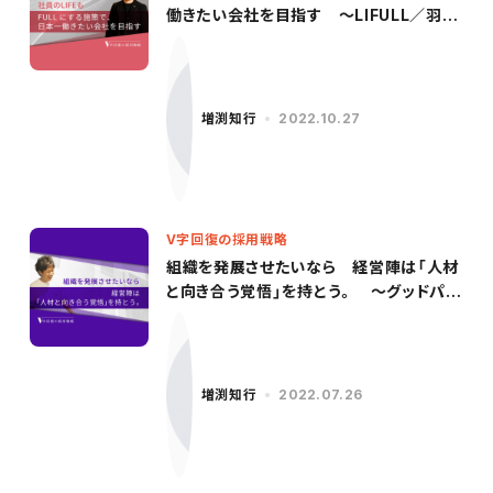
働きたい会社を目指す 〜LIFULL／羽田
氏（前編）〜
増渕知行
2022.10.27
V字回復の採用戦略
組織を発展させたいなら 経営陣は「人材
と向き合う覚悟」を持とう。 〜グッドパッ
チ／柳沢氏（後編）〜
増渕知行
2022.07.26