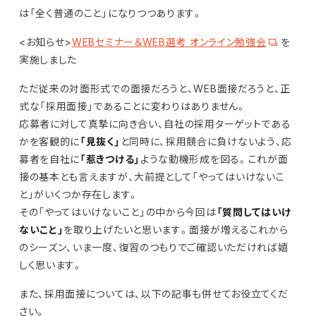
は「全く普通のこと」になりつつあります。
<お知らせ>
WEBセミナー＆WEB選考 オンライン勉強会
を
実施しました
ただ従来の対面形式での面接だろうと、WEB面接だろうと、正
式な「採用面接」であることに変わりはありません。
応募者に対して真摯に向き合い、自社の採用ターゲットである
かを客観的に
「見抜く」
と同時に、採用競合に負けないよう、応
募者を自社に
「惹きつける」
ような動機形成を図る。これが面
接の基本とも言えますが、大前提として「やってはいけないこ
と」がいくつか存在します。
その「やってはいけないこと」の中から今回は
「質問してはいけ
ないこと」
を取り上げたいと思います。面接が増えるこれから
のシーズン、いま一度、復習のつもりでご確認いただければ嬉
しく思います。
また、採用面接については、以下の記事も併せてお役立てくだ
さい。