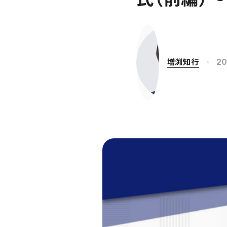
増渕知行
20