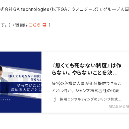
。
会社GA technologies（以下GAテクノロジーズ）でグループ
す。（→後編は
こちら
）