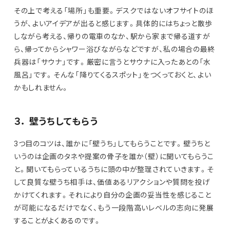
その上で考える「場所」も重要。デスクではないオフサイトのほ
うが、よいアイデアが出ると感じます。具体的にはちょっと散歩
しながら考える、帰りの電車のなか、駅から家まで帰る道すが
ら、帰ってからシャワー浴びながらなどですが、私の場合の最終
兵器は「サウナ」です。厳密に言うとサウナに入ったあとの「水
風呂」です。そんな「降りてくるスポット」をつくっておくと、よい
かもしれません。
３． 壁うちしてもらう
3つ目のコツは、誰かに「壁うち」してもらうことです。壁うちと
いうのは企画のタネや提案の骨子を誰か（壁）に聞いてもらうこ
と。聞いてもらっているうちに頭の中が整理されていきます。そ
して良質な壁うち相手は、価値あるリアクションや質問を投げ
かけてくれます。それにより自分の企画の妥当性を感じること
が可能になるだけでなく、もう一段階高いレベルの志向に発展
することがよくあるのです。