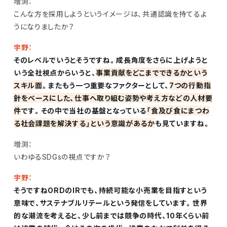
増渕：
こんな方を採用しようというイメージは、共通認識を持てるよ
うになりましたか？
宇野：
そのレベルでいうとそうですね。成長角度をさらに上げようと
いう全社視点からいうと、
事業貢献をどこまでできるかという
スキル面
。またもう一つ重要なファクターとして、
7つの行動指
針をベースにした、仕事へ取り組む姿勢や考え方などの人材要
件
です。その中で当社の基盤となっている
「食及び食にまつわ
る社会課題を解決する」という意識があるか
も見ていますね。
増渕：
いわゆるSDGsの視点ですか？
宇野：
そうですねORDのIRでも、持続可能な小売業を目指すという
意味で、サステナブルリテールという発信をしています。世界
的な潮流を考えると、少し前までは競争の時代、10年くらい前