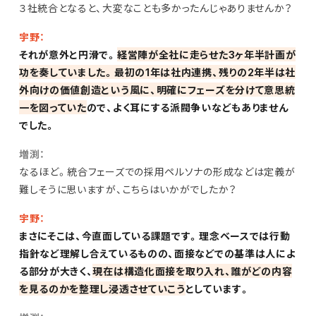
３社統合となると、大変なことも多かったんじゃありませんか？
宇野：
それが意外と円滑で。
経営陣が全社に走らせた3ヶ年半計画が
功を奏していました。最初の1年は社内連携、残りの2年半は社
外向けの価値創造という風に、明確にフェーズを分けて意思統
一を図っていた
ので、よく耳にする派閥争いなどもありません
でした。
増渕：
なるほど。統合フェーズでの採用ペルソナの形成などは定義が
難しそうに思いますが、こちらはいかがでしたか？
宇野：
まさにそこは、今直面している課題です。理念ベースでは行動
指針など理解し合えているものの、面接などでの基準は人によ
る部分が大きく、
現在は構造化面接を取り入れ、誰がどの内容
を見るのかを整理し浸透させていこう
としています。