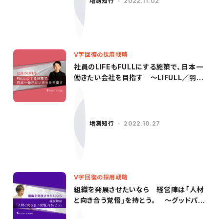
増渕知行
2022.11.02
V字回復の採用戦略
社員のLIFEもFULLにする施策で、日本一
働きたい会社を目指す 〜LIFULL／羽田
氏（前編）〜
増渕知行
2022.10.27
V字回復の採用戦略
組織を発展させたいなら 経営陣は「人材
と向き合う覚悟」を持とう。 〜グッドパッ
チ／柳沢氏（後編）〜