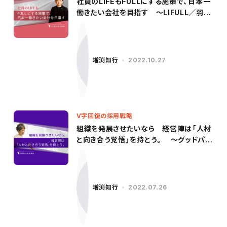
社員のLIFEもFULLにする施策で、日本一
働きたい会社を目指す 〜LIFULL／羽田
氏（前編）〜
増渕知行
2022.10.27
V字回復の採用戦略
組織を発展させたいなら 経営陣は「人材
と向き合う覚悟」を持とう。 〜グッドパッ
チ／柳沢氏（後編）〜
増渕知行
2022.07.26