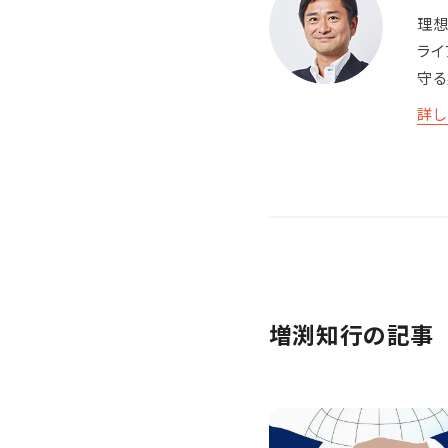
理想
ライ
守る
詳し
増渕知行の記事