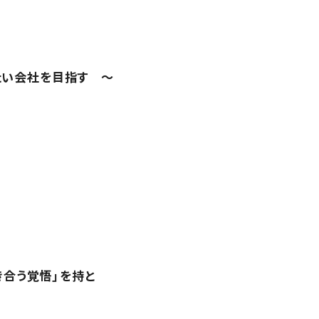
きたい会社を目指す 〜
合う覚悟」を持と