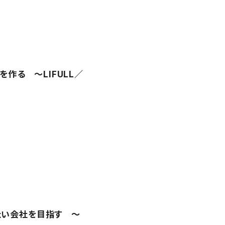
作る ～LIFULL／
きたい会社を目指す 〜