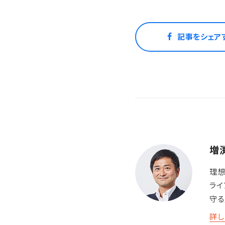
記事をシェア
増
理想
ライ
守る
詳し