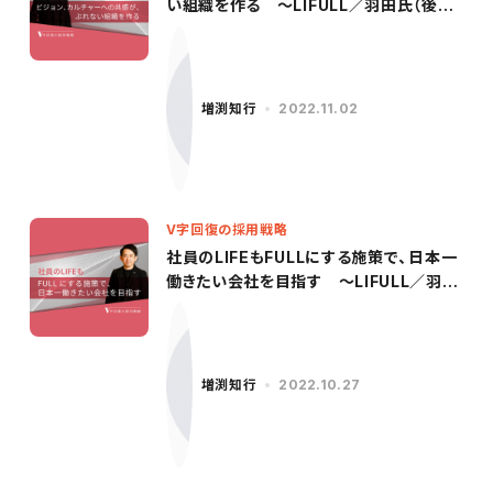
い組織を作る ～LIFULL／羽田氏（後
編）〜
増渕知行
2022.11.02
V字回復の採用戦略
社員のLIFEもFULLにする施策で、日本一
働きたい会社を目指す 〜LIFULL／羽田
氏（前編）〜
増渕知行
2022.10.27