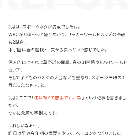
3月は、スポーツネタが満載でしたね。
WBCがわぁ～っと盛りあがり、サッカーワールドカップの予選
も2試合、
甲子園は春の選抜と、次から次へという感じでした。
個人的にはそれに草野球の開幕、春のG1開幕やドバイワールド
カップ、
そして子どものバスケの大会なども重なり、スポーツ三昧の3
月だったなぁ～、と。
2月にここで「
冬は寒くて苦手です。
」という記事を書きまし
たが、
ついに念願の春到来です！
うれしいなぁ～。
昨日は早速今年初の燻製をやって、ベーコンをつくりました。