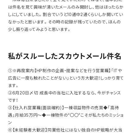
は件名を見て興味が沸いたメールのみ開封し、他はほったらか
しにしていました。割合でいうと10通中2通くらいしか開いてい
なかったと思います。その時の記録が残っていたので、ほんの
少し振り返ってみようと思います。
私がスルーしたスカウトメール件名
①※再度案内【HP制作の企画・提案などを行う営業職】「ITや
広告に一度も触れたことがない」という方大歓迎！しっかり育て
ます。
②6月20日〆切 成長中の当社に入社するなら、今がチャンス
です！
③【仕入れ営業職(面談確約)】一棟収益物件の売買◆「高待
遇」月給35万円～◆一棟物件の“〇〇”こそが私たちのミッショ
ン
④【未経験者大歓迎】同業他社にはない独自のHP戦略が大当