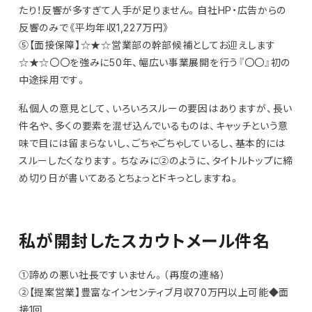
たり！反響が多すぎて人手が足りません。自社HP・広告からの
反響のみで《平均年収1,227万円》
⑤【面接保障】☆★☆営業部の幹部候補としてお迎えします
☆★☆〇〇を強みに50年、幅広い事業展開を行う『〇〇』初の
中途採用です。
私個人の意見として、いろいろスルーの要因はありますが、長い
件名や、多くの要素を混ぜ込んでいるものは、キャッチという意
味で目には留まらないし、ごちゃごちゃしているし、基本的には
スルーしたくなります。ちなみに②のように、タイトルトップに締
め切り日が書いてあるとちょっとドキっとしますね。
私が開封したスカウトメール件名
①諦めの悪い社長ですいません。（再度の連絡）
②【提案営業】豊富なインセンティブ月収70万円以上可能◆面
接1回