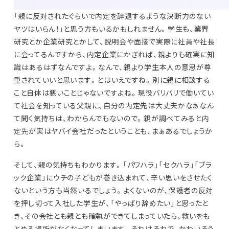
「親に反対されたぐらいで内定を辞退するような決断力のない
ヤツはいらん！」と思う方もいるかもしれません。学生も、業界
研究とか企業研究とかして、説明会や面接で実際に社員や社長
に会ってるんですから、内定企業にかぎれば、親よりも確実に知
識はあるはずなんですよ。なんで、親より学生本人の意思が尊
重されていいと思います。とはいえですね。別に親に相談する
こと自体は悪いことじゃないですよね。現役バリバリで働いてい
て社会を知っている父親に、自分の内定先は大丈夫かなぁなん
て聞く気持ちは、わからんでもないので。親が調べてみると内
定先が実はヤバイ会社だったということも、まぁあるでしょうか
ら。
そして、親の気持ちもわかります。「パワハラ」「セクハラ」「ブラ
ック企業」にウチの子どもが巻き込まれて、辛い思いをさせたく
ないという方も当然いるでしょう。よくないのが、保護者の反対
を押し切って入社した学生が、「やっぱり辞めたい」と思ったと
き、その会社とも親とも確執ができてしまっていたら、救いをも
とめる場所がなくなってしまいます。それはそれで、かわいそう