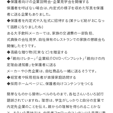
◆保護者向けの企業説明会・企業見学会を開催する
保護者を呼ばない場合は、内定式の様子を収めた写真を保護
者に送る企業もありました。
◆保護者を内定式や入社式に招待する(某テレビ局がおこなっ
て話題になりましたね)
ある大手飲料メーカーでは、家族の交通費の一部負担、
式典後の会社見学、自社保有のレストランでの家族の懇親会も
開催したそうです。
◆高級な贈り物(花束など)を贈呈する
◆「親向けレター」「企業紹介DVD・パンフレット」「親向けの内
定理由通知書」を保護者に送る
メーカーや小売企業は、自社商品も一緒に送るそうです。
◆経営者や採用担当者が直接家庭訪問する
◆採用ホームページに、保護者向けコンテンツをつくる
簡単なものから接待レベルのものまで、各社さんいろいろ試行
錯誤されていますね。理想は、学生がしっかりと自分の言葉で
内定先企業のことを伝え、親からの理解を得られることかな
と。そういう意味では、内定者フォローのコンテンツも非常に重