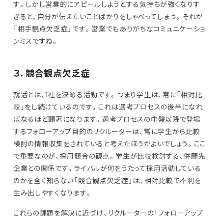
す。しかし営業的にアピールしようとする気持ちが強くなりす
ぎると、自分が伝えたいことばかりをしゃべってしまう。それが
「相手観点欠乏症」です。営業でもありがちなコミュニケーショ
ンミスですね。
３．競合観点欠乏症
就活とは、1社を決める活動です。つまり学生は、常に「相対比
較」をし続けているのです。これは選考プロセスの後半になれ
ばなるほど顕著になります。選考プロセスの中盤以降で登場
するフォローアップ目的のリクルーターは、常に学生から比較
検討の情報収集をされていると考えたほうがよいでしょう。ここ
で重要なのが、採用競合の観点。学生が比較検討する、併願先
企業との関係です。ライバルが何をうたって採用活動している
のかを全く知らない「競合観点欠乏症」は、相対比較で不利を
生み出しやすくなります。
これらの課題を解決に近づけ、リクルーターの「フォローアップ