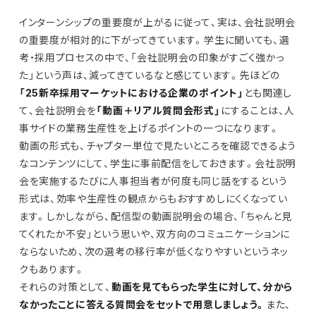
インターンシップの重要度が上がるに従って、実は、会社説明会
の重要度が相対的に下がってきています。学生に聞いても、選
考・採用プロセスの中で、「会社説明会の印象がすごく強かっ
た」という声は、減ってきているなと感じています。先ほどの
「25新卒採用マーケットにおける企業のポイント」
とも関連し
て、会社説明会を
「動画＋リアル質問会形式」
にすることは、人
事サイドの業務生産性を上げるポイントの一つになります。
動画の形式も、チャプター単位で見たいところを確認できるよう
なコンテンツにして、学生に事前配信をしておきます。会社説明
会を実施するたびに人事担当者が何度も同じ話をするという
形式は、効率や生産性の観点からもおすすめしにくくなってい
ます。しかしながら、配信型の動画説明会の場合、「ちゃんと見
てくれたか不安」という思いや、双方向のコミュニケーションに
ならないため、次の選考の移行率が低くなりやすいというネッ
クもあります。
それらの対策として、
動画を見てもらった学生に対して、分から
なかったことに答える質問会をセットで用意しましょう。
また、