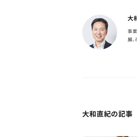
大
事業
展、
大和直紀の記事