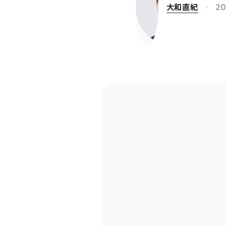
大和直紀
20