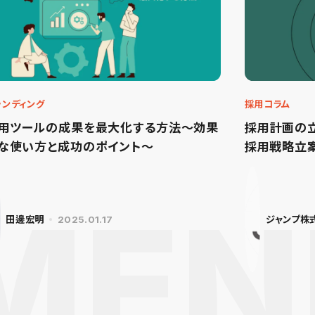
ランディング
採用コラム
用ツールの成果を最大化する方法～効果
採用計画の
な使い方と成功のポイント～
採用戦略立
田邊宏明
2025.01.17
ジャンプ株