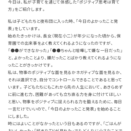
今日は、私が子育てを通じて体感した「ポジティブ思考は育て
方」をご紹介します。
私は子どもたちと夜布団に入った時、「今日のよかったこと発
表」をしています。
始めたきっかけは、長女（現在小二）が年少になった頃から、保
育園での出来事をよく教えてくれるようになったのですが、
「●●ができなかった」「●●ちゃんと喧嘩して嫌な一日だった」
と、よかったことより、嫌だったことばかり教えてくれるようにな
ったことがきっかけです。
私は、物事のポジティブな面を見るかネガティブな面を見るか、
それは選択でき、自分でコントロールできることであると思って
います。子どもたちにもこれから先の人生において、あきらめず
に前に進む力、困難があっても立ち直る力を身に付けてほしい
と思い、物事をポジティブに捉えられる力を鍛えるために、毎日
一言だけでいいので、「今日のよかったこと発表」を始めること
にしました。
時にはよいことがなかったという日もあるのですが、「ごはんが
おいしかった」「好きなTVが見れた」でもどんなに小さなことで