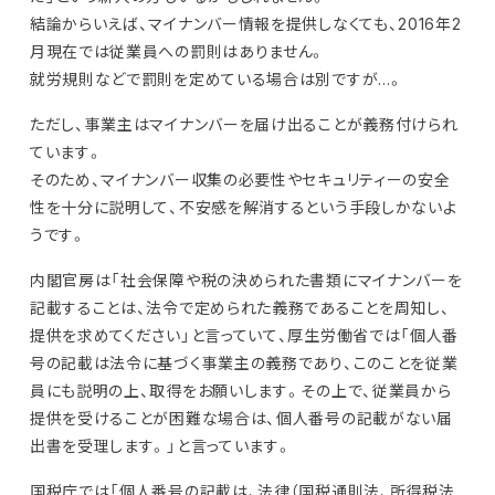
結論からいえば、マイナンバー情報を提供しなくても、2016年2
月現在では従業員への罰則はありません。
就労規則などで罰則を定めている場合は別ですが…。
ただし、事業主はマイナンバーを届け出ることが義務付けられ
ています。
そのため、マイナンバー収集の必要性やセキュリティーの安全
性を十分に説明して、不安感を解消するという手段しかないよ
うです。
内閣官房は「社会保障や税の決められた書類にマイナンバーを
記載することは、法令で定められた義務であることを周知し、
提供を求めてください」と言っていて、厚生労働省では「個人番
号の記載は法令に基づく事業主の義務であり、このことを従業
員にも説明の上、取得をお願いします。その上で、従業員から
提供を受けることが困難な場合は、個人番号の記載がない届
出書を受理します。」と言っています。
国税庁では「個人番号の記載は、法律（国税通則法、所得税法