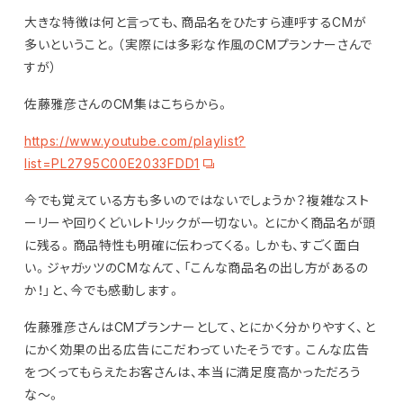
大きな特徴は何と言っても、商品名をひたすら連呼するCMが
多いということ。（実際には多彩な作風のCMプランナーさんで
すが）
佐藤雅彦さんのCM集はこちらから。
https://www.youtube.com/playlist?
list=PL2795C00E2033FDD1
今でも覚えている方も多いのではないでしょうか？複雑なスト
ーリーや回りくどいレトリックが一切ない。とにかく商品名が頭
に残る。商品特性も明確に伝わってくる。しかも、すごく面白
い。ジャガッツのCMなんて、「こんな商品名の出し方があるの
か！」と、今でも感動します。
佐藤雅彦さんはCMプランナーとして、とにかく分かりやすく、と
にかく効果の出る広告にこだわっていたそうです。こんな広告
をつくってもらえたお客さんは、本当に満足度高かっただろう
な〜。