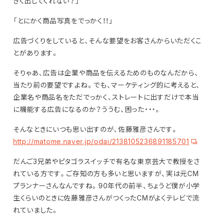
きく出してくれない？」
「とにかく商品写真をでっかく！！」
広告づくりをしていると、そんな要望をお客さんからいただくこ
とがあります。
そりゃあ、広告は企業や商品を伝えるためのものなんだから、
当たり前の要望ですよね。でも、マーケティング的に考えると、
企業名や商品名をただでっかく、ストレートに出すだけで本当
に機能する広告になるのか？ううむ、困った・・・。
そんなときにいつも思い出すのが、佐藤雅彦さんです。
http://matome.naver.jp/odai/2138105236891185701
だんご3兄弟やピタゴラスイッチで有名な東京芸大で教授をさ
れている方です。ご存知の方も多いと思いますが、実は元CM
プランナーさんなんですね。90年代の前半、ちょうど僕が小学
生くらいのときに佐藤雅彦さんがつくったCMがよくテレビで流
れていました。