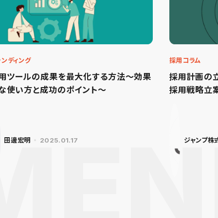
ランディング
採用コラム
用ツールの成果を最大化する方法～効果
採用計画の
な使い方と成功のポイント～
採用戦略立
田邊宏明
2025.01.17
ジャンプ株