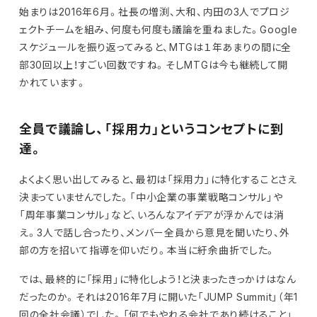
始まりは2016年6月。社長の増渕、大和、内田の3人でプロジ
ェクトチームを組み、何度も何度も議論を重ねました。Google
スケジュールを振り返ってみると、MTGは１年あまりの間に全
部30回以上！すごい回数ですね。そしMTGは今も継続して開
かれています。
全員で議論し、「採用力」というコンセプトに到
達。
よくよく思い出してみると、最初は「採用力」に特化することさえ
決まっていませんでした。「中小企業の事業戦略コンサル」や
「周年事業コンサル」など、いろんなアイデアが浮かんでは消
え。3人で話し合ったり、メンバー全員から意見を聞いたり、外
部の方を招いて指導を仰いだり。本当に紆余曲折でした。
では、最終的に「採用」に特化しよう！と決まったきっかけはなん
だったのか。それは2016年7月に開いた「JUMP Summit」（年1
回の全社会議）でした。「何でもやれる会社であり続けること」