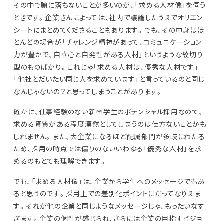
その中で腑に落ちないことが多いのが、「求める人材像」を伺う
ときです。企業さんによっては、社内で議論したうえでオリエン
シートにまとめてくださることもあります。でも、その中身はほ
とんどの場合が「チャレンジ精神があって、コミュニケーション
力が豊かで、自立心と自発性がある人材」というような紋切り
型のものばかり。これじゃ「求める人材は、優秀な人材です」
「他社とだいたい同じ人を求めています」と言っているのと同じ
なんじゃないの？と思ってしまうことがあります。
確かに、仕事経験のない新卒学生のポテンシャル採用なので、
求める資質がある程度漠然としてしまうのは仕方ないことかも
しれません。また、大企業になるほど配属部門が多岐にわたる
ため、採用の時点では偏りのないいわゆる「優秀な人材」を求
めるのもとても理解できます。
でも、「求める人材像」は、企業から学生へのメッセージでもあ
ると思うのです。採用上での差別化ポイントにだってなりえま
す。それが他の企業と同じようなメッセージじゃ、もったいなす
ぎます。企業の個性が感じられ、さらには企業の目指すビジョ