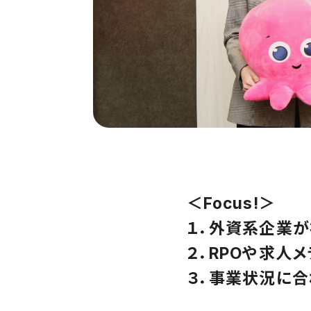
＜Focus!＞
１．外資系企業
２．RPOや求人
３．事業状況に