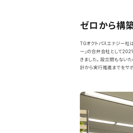
ゼロから構
TGオクトパスエナジー社
ー」の合弁会社として20
きました。設立間もないた
計から実行推進までをサポ