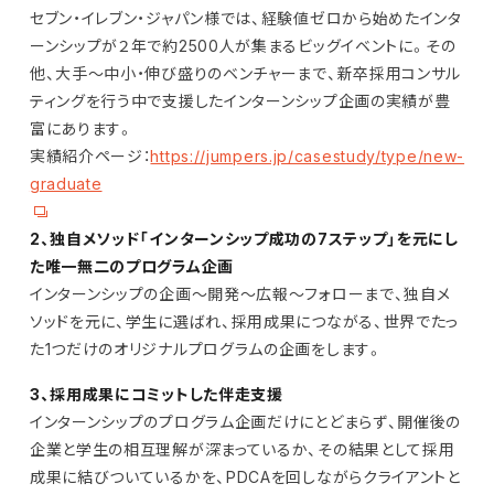
セブン・イレブン・ジャパン様では、経験値ゼロから始めたインタ
ーンシップが２年で約2500人が集まるビッグイベントに。その
他、大手～中小・伸び盛りのベンチャーまで、新卒採用コンサル
ティングを行う中で支援したインターンシップ企画の実績が豊
富にあります。
実績紹介ページ：
https://jumpers.jp/casestudy/type/new-
graduate
2、独自メソッド「インターンシップ成功の7ステップ」を元にし
た唯一無二のプログラム企画
インターンシップの企画～開発～広報～フォローまで、独自メ
ソッドを元に、学生に選ばれ、採用成果につながる、世界でたっ
た1つだけのオリジナルプログラムの企画をします。
3、採用成果にコミットした伴走支援
インターンシップのプログラム企画だけにとどまらず、開催後の
企業と学生の相互理解が深まっているか、その結果として採用
成果に結びついているかを、PDCAを回しながらクライアントと