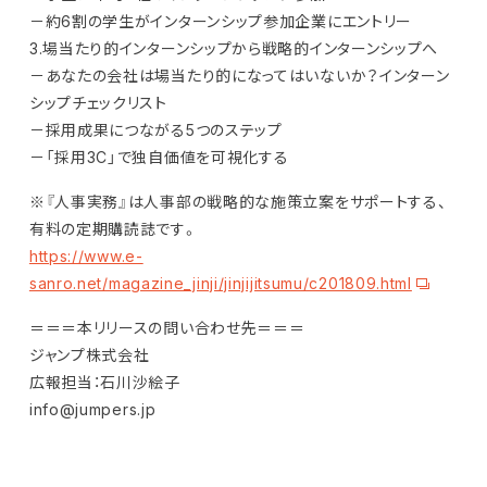
－約6割の学生がインターンシップ参加企業にエントリー
3.場当たり的インターンシップから戦略的インターンシップへ
－あなたの会社は場当たり的になってはいないか？インターン
シップチェックリスト
－採用成果につながる5つのステップ
－「採用3C」で独自価値を可視化する
※『人事実務』は人事部の戦略的な施策立案をサポートする、
有料の定期購読誌です。
https://www.e-
sanro.net/magazine_jinji/jinjijitsumu/c201809.html
＝＝＝本リリースの問い合わせ先＝＝＝
ジャンプ株式会社
広報担当：石川沙絵子
info@jumpers.jp