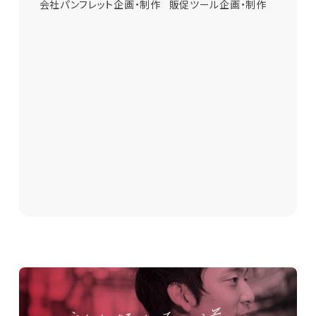
オンライン採用導入支援
会社パンフレット企画・制作
販促ツール企画・制作
インターンシップ企画・制作
会社説明会企画・制作
選考プログラム企画・制作
内定者フォロープログラム企画・制作
面接官トレーニング
リクルータートレーニング
採用活動伴走支援
経営理念策定コンサルティング
人事制度策定コンサルティング
Apply