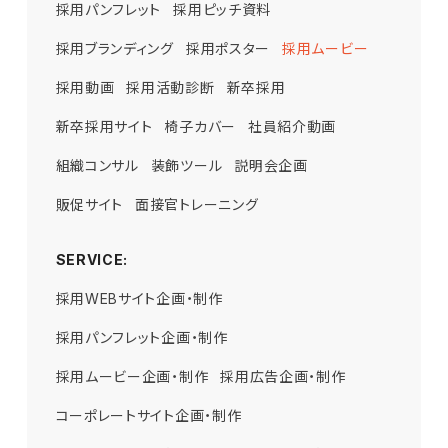
採用パンフレット
採用ピッチ資料
採用ブランディング
採用ポスター
採用ムービー
採用動画
採用活動診断
新卒採用
新卒採用サイト
椅子カバー
社員紹介動画
組織コンサル
装飾ツール
説明会企画
販促サイト
面接官トレーニング
SERVICE:
採用活動診断
採用WEBサイト企画・制作
STRUCT ACADEMY
採用コンセプト策定
STRUCT CAMP
新卒採用コンサルティング
採用パンフレット企画・制作
営業力強化研修
新入社員研修
管理職研修
中途採用コンサルティング
採用ムービー企画・制作
経営幹部研修
採用広告企画・制作
採用力分析（STRUCT FINDER）
コーポレートサイト企画・制作