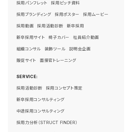
採用パンフレット
採用ピッチ資料
採用ブランディング
採用ポスター
採用ムービー
採用動画
採用活動診断
新卒採用
新卒採用サイト
椅子カバー
社員紹介動画
組織コンサル
装飾ツール
説明会企画
販促サイト
面接官トレーニング
SERVICE:
採用活動診断
採用WEBサイト企画・制作
STRUCT ACADEMY
採用コンセプト策定
STRUCT CAMP
新卒採用コンサルティング
採用パンフレット企画・制作
営業力強化研修
新入社員研修
管理職研修
中途採用コンサルティング
採用ムービー企画・制作
経営幹部研修
採用広告企画・制作
採用力分析（STRUCT FINDER）
コーポレートサイト企画・制作