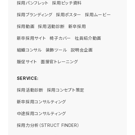
採用パンフレット
採用ピッチ資料
採用ブランディング
採用ポスター
採用ムービー
採用動画
採用活動診断
新卒採用
新卒採用サイト
椅子カバー
社員紹介動画
組織コンサル
装飾ツール
説明会企画
販促サイト
面接官トレーニング
SERVICE:
採用活動診断
採用WEBサイト企画・制作
STRUCT ACADEMY
採用コンセプト策定
STRUCT CAMP
新卒採用コンサルティング
採用パンフレット企画・制作
営業力強化研修
新入社員研修
管理職研修
中途採用コンサルティング
採用ムービー企画・制作
経営幹部研修
採用広告企画・制作
採用力分析（STRUCT FINDER）
コーポレートサイト企画・制作