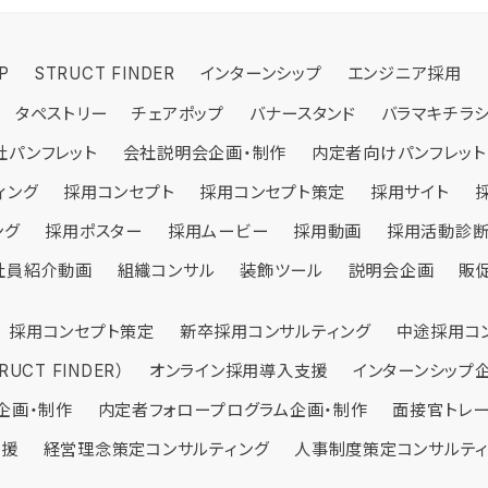
P
STRUCT FINDER
インターンシップ
エンジニア採用
タペストリー
チェアポップ
バナースタンド
バラマキチラ
社パンフレット
会社説明会企画・制作
内定者向けパンフレット
ィング
採用コンセプト
採用コンセプト策定
採用サイト
ング
採用ポスター
採用ムービー
採用動画
採用活動診
社員紹介動画
組織コンサル
装飾ツール
説明会企画
販
ト企画・制作
DEMY
採用コンセプト策定
STRUCT CAMP
採用パンフレット企画・制作
新卒採用コンサルティング
営業力強化研修
採用ムービー企画・
新入社員研修
中途採用コ
UCT FINDER）
イト企画・制作
会社パンフレット企画・制作
オンライン採用導入支援
販促ツール企画・
インターンシップ
企画・制作
内定者フォロープログラム企画・制作
面接官トレ
支援
経営理念策定コンサルティング
人事制度策定コンサルテ