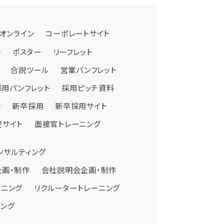
オンライン
コーポレートサイト
シ
ポスター
リーフレット
合説ツール
営業パンフレット
採用パンフレット
採用ピッチ資料
断
新卒採用
新卒採用サイト
促サイト
面接官トレーニング
制作
ンサルティング
管理職研修
採用広告企画・制作
経営幹部研修
制作
企画・制作
会社説明会企画・制作
ーニング
リクルータートレーニング
ィング