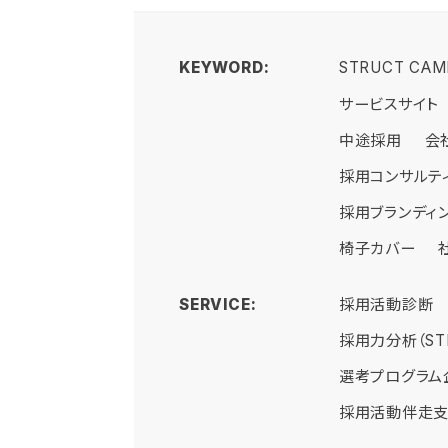
KEYWORD:
STRUCT CAM
サービスサイト
中途採用
会
採用コンサルテ
採用ブランディ
椅子カバー
SERVICE:
採用活動診断
採用WEBサイ
STRUCT ACA
採用力分析（STR
コーポレートサ
選考プログラム
採用活動伴走