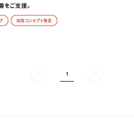
善をご支援。
グ
採用コンセプト策定
1