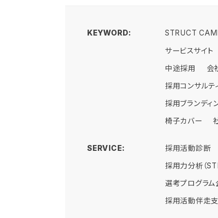
KEYWORD:
STRUCT CAM
サービスサイト
中途採用
会
採用コンサルテ
採用ブランディ
椅子カバー
SERVICE:
採用活動診断
採用WEBサイ
STRUCT ACA
採用力分析（STR
コーポレートサ
選考プログラム
採用活動伴走