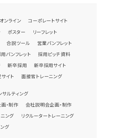
オンライン
コーポレートサイト
シ
ポスター
リーフレット
合説ツール
営業パンフレット
採用パンフレット
採用ピッチ資料
断
新卒採用
新卒採用サイト
促サイト
面接官トレーニング
制作
ンサルティング
管理職研修
採用広告企画・制作
経営幹部研修
制作
企画・制作
会社説明会企画・制作
ーニング
リクルータートレーニング
ィング