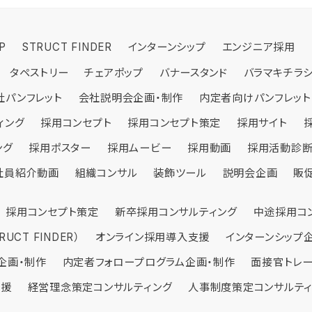
P
STRUCT FINDER
インターンシップ
エンジニア採用
タペストリー
チェアポップ
バナースタンド
バラマキチラ
社パンフレット
会社説明会企画・制作
内定者向けパンフレット
ィング
採用コンセプト
採用コンセプト策定
採用サイト
ング
採用ポスター
採用ムービー
採用動画
採用活動診
社員紹介動画
組織コンサル
装飾ツール
説明会企画
販
ト企画・制作
DEMY
採用コンセプト策定
STRUCT CAMP
採用パンフレット企画・制作
新卒採用コンサルティング
営業力強化研修
採用ムービー企画・
新入社員研修
中途採用コ
UCT FINDER）
イト企画・制作
会社パンフレット企画・制作
オンライン採用導入支援
販促ツール企画・
インターンシップ
企画・制作
内定者フォロープログラム企画・制作
面接官トレ
支援
経営理念策定コンサルティング
人事制度策定コンサルテ