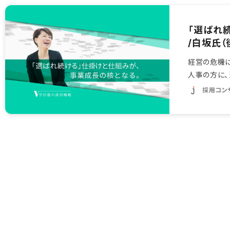
「選ばれ
/白坂氏（
経営の危機
人事の方に、
回復の採用戦
採用コン